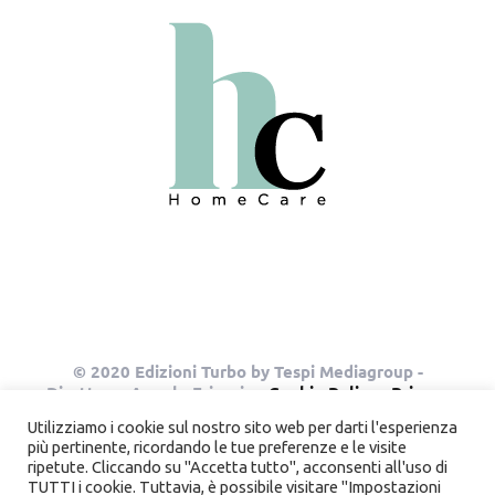
© 2020 Edizioni Turbo by Tespi Mediagroup -
Direttore: Angelo Frigerio -
Cookie Policy
-
Privacy
Policy
- P.IVA 03632610964
Utilizziamo i cookie sul nostro sito web per darti l'esperienza
più pertinente, ricordando le tue preferenze e le visite
ripetute. Cliccando su "Accetta tutto", acconsenti all'uso di
TUTTI i cookie. Tuttavia, è possibile visitare "Impostazioni