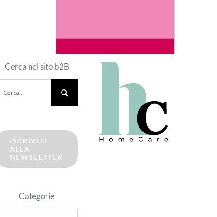
Cerca nel sito b2B
erca
er:
ISCRIVITI
ALLA
NEWSLETTER
Categorie
ategorie