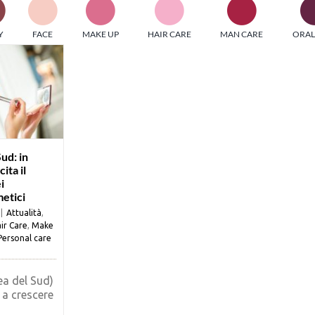
PI MEDIAGROUP racchiude un pool di società di comunicazi
Y
FACE
MAKE UP
HAIR CARE
MAN CARE
ORAL
ditrici specializzate nell’informazione b2b. Edizioni Turbo, in
icolare, attraverso numerose riviste verticali, fornisce strument
rmazione che coinvolgono gli attori nei settori beauty, food,
hnology, entertainment e sport.
LE RIVISTE
y tuned!
ud: in
ita il
i
Scroll Down
etici
|
Attualità
,
ir Care
,
Make
Personal care
ea del Sud)
 a crescere