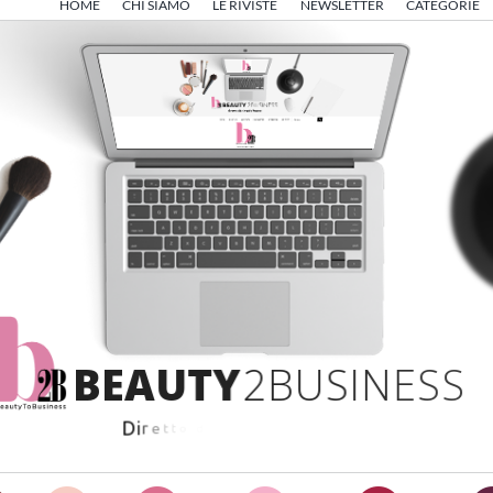
HOME
CHI SIAMO
LE RIVISTE
NEWSLETTER
CATEGORIE
B
E
A
U
T
Y
2
B
U
S
I
N
E
S
S
D
i
r
e
t
t
o
d
a
A
n
g
e
l
o