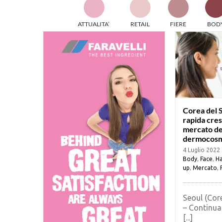
TES
ATTUALITA’
RETAIL
FIERE
BOD
ed e
part
info
tec
Sta
Corea del S
rapida cresc
mercato de
dermocosm
4 Luglio 2022
Body
,
Face
,
Ha
up
,
Mercato
,
Seoul (Cor
– Continua
[...]