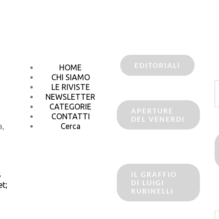
EDITORIALI
HOME
CHI SIAMO
C
LE RIVISTE
p
NEWSLETTER
CATEGORIE
APERTURE
CONTATTI
DEL VENERDI
a,
Cerca
IL GRAFFIO
6
DI LUIGI
t;
RUBINELLI
C