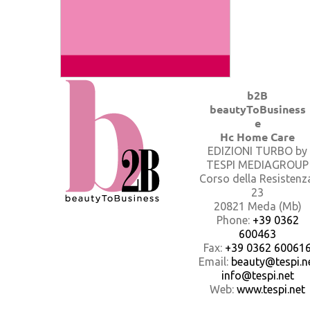
b2B
beautyToBusiness
e
Hc Home Care
EDIZIONI TURBO by
TESPI MEDIAGROUP
Corso della Resistenz
23
20821 Meda (Mb)
Phone:
+39 0362
600463
Fax:
+39 0362 60061
Email:
beauty@tespi.ne
info@tespi.net
Web:
www.tespi.net