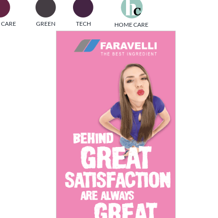
one
 CARE
GREEN
TECH
HOME CARE
i di