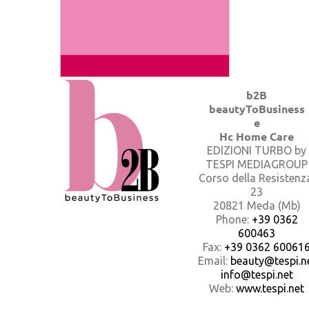
b2B
beautyToBusiness
e
Hc Home Care
EDIZIONI TURBO by
TESPI MEDIAGROUP
Corso della Resistenz
23
20821 Meda (Mb)
Phone:
+39 0362
600463
Fax:
+39 0362 60061
Email:
beauty@tespi.ne
info@tespi.net
Web:
www.tespi.net