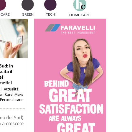
one
 CARE
GREEN
TECH
HOME CARE
i di
Sud: in
cita il
ei
etici
|
Attualità
,
air Care
,
Make
Personal care
ea del Sud)
 a crescere