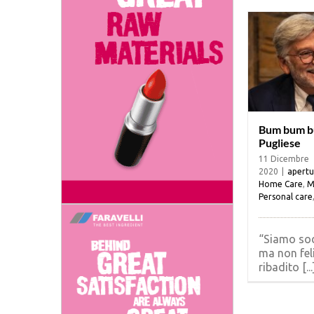
Bum bum 
Pugliese
11 Dicembre
2020
|
apertu
Home Care
,
M
Personal care
“Siamo sod
ma non feli
ribadito [...