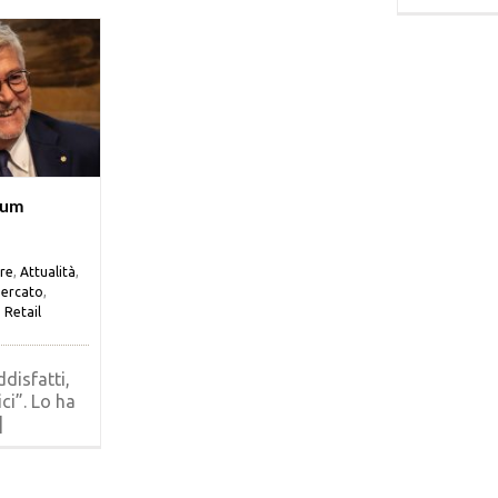
bum
re
,
Attualità
,
ercato
,
,
Retail
disfatti,
ci”. Lo ha
]