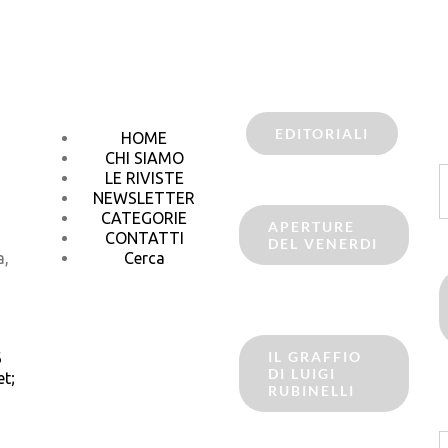
EDITORIALI
HOME
CHI SIAMO
C
LE RIVISTE
p
NEWSLETTER
CATEGORIE
APERTURE
CONTATTI
DEL VENERDI
a,
Cerca
IL GRAFFIO
6
DI LUIGI
t;
RUBINELLI
C