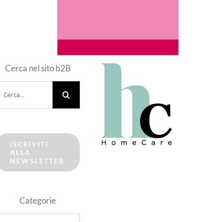
Cerca nel sito b2B
erca
er:
ISCRIVITI
ALLA
NEWSLETTER
Categorie
ategorie