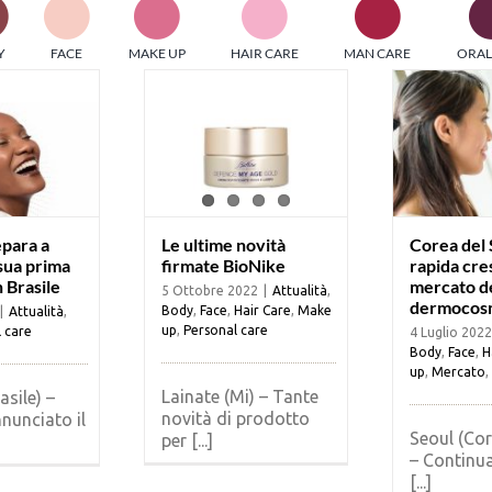
PI MEDIAGROUP racchiude un pool di società di comunicazi
Y
FACE
MAKE UP
HAIR CARE
MAN CARE
ORAL
ditrici specializzate nell’informazione b2b. Edizioni Turbo, in
icolare, attraverso numerose riviste verticali, fornisce strument
rmazione che coinvolgono gli attori nei settori beauty, food,
hnology, entertainment e sport.
LE RIVISTE
y tuned!
epara a
Le ultime novità
Corea del 
 sua prima
firmate BioNike
rapida cres
n Brasile
mercato d
5 Ottobre 2022
|
Attualità
,
Scroll Down
dermocosm
Body
,
Face
,
Hair Care
,
Make
|
Attualità
,
up
,
Personal care
 care
4 Luglio 2022
Body
,
Face
,
H
up
,
Mercato
,
Lainate (Mi) – Tante
asile) –
novità di prodotto
nunciato il
Seoul (Cor
per [...]
– Continua
[...]