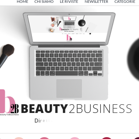
HOME
CHI SIAMO
LE RIVISTE
NEWSLETTER
CATEGORIE
B
E
A
U
T
Y
2
B
U
S
I
N
E
S
S
D
i
r
e
t
t
o
d
a
A
n
g
e
l
o