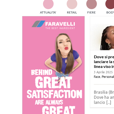
TES
ATTUALITA’
RETAIL
FIERE
BOD
ed e
part
info
tec
Sta
Dove si pr
lanciare la
linea viso i
3 Aprile 2025
Face
,
Personal
Brasilia (Br
Dove ha an
lancio [...]