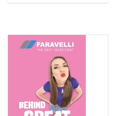
Cerca
per: