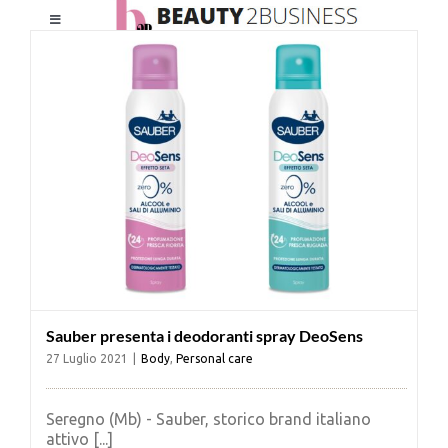
Salta
Toggle
al
Navigation
contenuto
HOME
CHI SIAMO
LE RIVISTE
NEWSLETTER
Sauber presenta i deodoranti spray DeoSens
CATEGORIE
27 Luglio 2021
|
Body
,
Personal care
CONTATTI
Seregno (Mb) - Sauber, storico brand italiano
attivo [...]