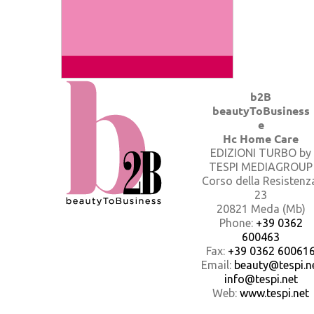
b2B
beautyToBusiness
e
Hc Home Care
EDIZIONI TURBO by
TESPI MEDIAGROUP
Corso della Resistenz
23
20821 Meda (Mb)
Phone:
+39 0362
600463
Fax:
+39 0362 60061
Email:
beauty@tespi.ne
info@tespi.net
Web:
www.tespi.net