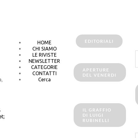
EDITORIALI
HOME
CHI SIAMO
C
LE RIVISTE
p
NEWSLETTER
CATEGORIE
APERTURE
CONTATTI
DEL VENERDI
a,
Cerca
IL GRAFFIO
6
DI LUIGI
t;
RUBINELLI
C