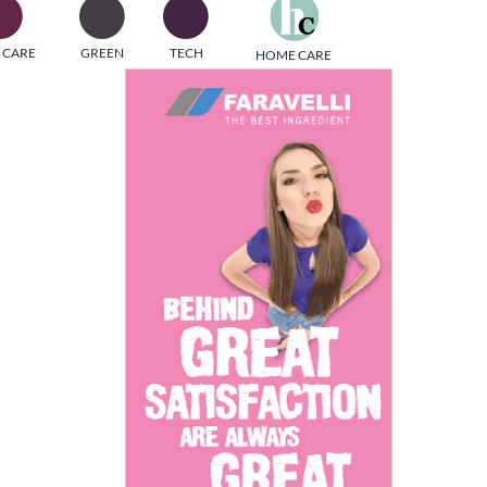
one
 CARE
GREEN
TECH
HOME CARE
i di