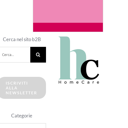
Cerca nel sito b2B
erca
er:
ISCRIVITI
ALLA
NEWSLETTER
Categorie
ategorie