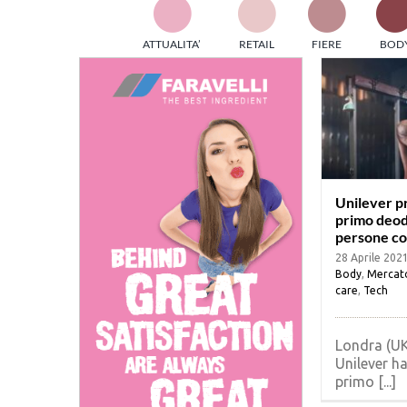
TES
ATTUALITA’
RETAIL
FIERE
BOD
ed e
part
info
tec
Sta
Unilever pr
primo deod
persone con
28 Aprile 202
Body
,
Mercat
care
,
Tech
Londra (UK
Unilever ha
primo [...]