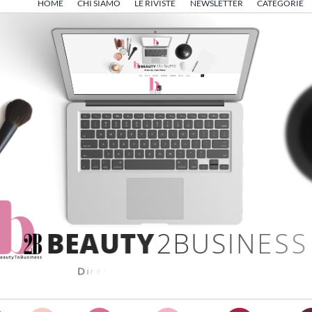
HOME
CHI SIAMO
LE RIVISTE
NEWSLETTER
CATEGORIE
B
E
A
U
T
Y
2
B
U
S
I
N
E
S
S
D
i
r
e
t
t
o
d
a
A
n
g
e