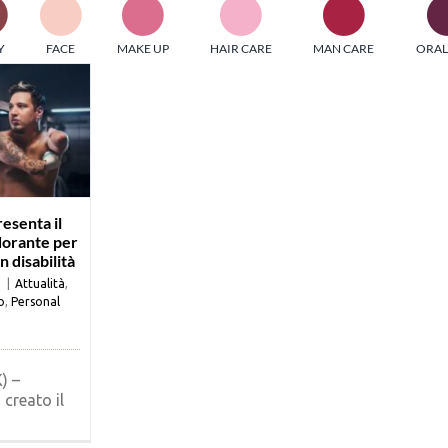
PI MEDIAGROUP racchiude un pool di società di comunicazi
Y
FACE
MAKE UP
HAIR CARE
MAN CARE
ORAL
ditrici specializzate nell’informazione b2b. Edizioni Turbo, in
icolare, attraverso numerose riviste verticali, fornisce strument
rmazione che coinvolgono gli attori nei settori beauty, food,
hnology, entertainment e sport.
LE RIVISTE
y tuned!
esenta il
orante per
 disabilità
Scroll Down
1
|
Attualità
,
o
,
Personal
) –
 creato il