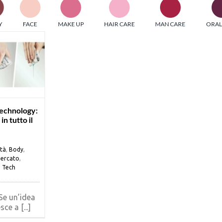
PI MEDIAGROUP racchiude un pool di società di comunicazi
Y
FACE
MAKE UP
HAIR CARE
MAN CARE
ORAL
ditrici specializzate nell’informazione b2b. Edizioni Turbo, in
icolare, attraverso numerose riviste verticali, fornisce strument
rmazione che coinvolgono gli attori nei settori beauty, food,
hnology, entertainment e sport.
LE RIVISTE
y tuned!
echnology:
n tutto il
Scroll Down
ità
,
Body
,
ercato
,
,
Tech
e un’idea
ce a [...]