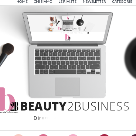
HOME
CHI SIAMO
LE RIVISTE
NEWSLETTER
CATEGORIE
B
E
A
U
T
Y
2
B
U
S
I
N
E
S
S
D
i
r
e
t
t
o
d
a
A
n
g
e
l
o