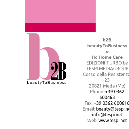
b2B
beautyToBusiness
e
Hc Home Care
EDIZIONI TURBO by
TESPI MEDIAGROUP
Corso della Resistenz
23
20821 Meda (Mb)
Phone:
+39 0362
600463
Fax:
+39 0362 60061
Email:
beauty@tespi.ne
info@tespi.net
Web:
www.tespi.net