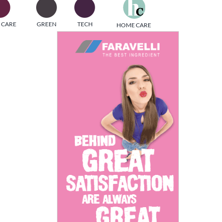
one
 CARE
GREEN
TECH
HOME CARE
i di