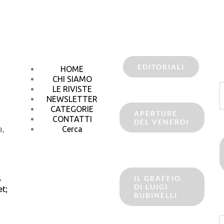
EDITORIALI
HOME
CHI SIAMO
C
LE RIVISTE
p
NEWSLETTER
CATEGORIE
APERTURE
CONTATTI
DEL VENERDI
a,
Cerca
IL GRAFFIO
6
DI LUIGI
t;
RUBINELLI
C