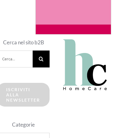
Cerca nel sito b2B
erca
er:
ISCRIVITI
ALLA
NEWSLETTER
Categorie
ategorie