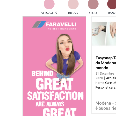
TES
ATTUALITA’
RETAIL
FIERE
BOD
ed e
part
info
tec
Sta
Easysnap T
da Modena i
mondo
21 Dicembre
2020
|
Attual
Home Care
,
M
Personal care
Modena – S
è buona ries