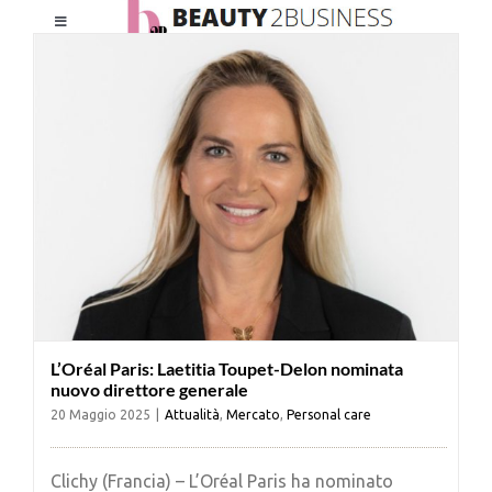
Salta
Toggle
al
Navigation
contenuto
HOME
CHI SIAMO
LE RIVISTE
NEWSLETTER
L’Oréal Paris: Laetitia Toupet-Delon nominata
CATEGORIE
nuovo direttore generale
20 Maggio 2025
|
Attualità
,
Mercato
,
Personal care
CONTATTI
Clichy (Francia) – L’Oréal Paris ha nominato