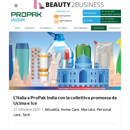
Salta
Toggle
al
Navigation
contenuto
HOME
CHI SIAMO
LE RIVISTE
NEWSLETTER
L’Italia a ProPak India con la collettiva promossa da
CATEGORIE
Ucima e Ice
21 Ottobre 2021
|
Attualità
,
Home Care
,
Mercato
,
Personal
care
,
Tech
CONTATTI