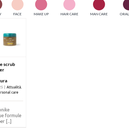
PI MEDIAGROUP racchiude un pool di società di comunicazi
Y
FACE
MAKE UP
HAIR CARE
MAN CARE
ORAL
ditrici specializzate nell’informazione b2b. Edizioni Turbo, in
icolare, attraverso numerose riviste verticali, fornisce strument
rmazione che coinvolgono gli attori nei settori beauty, food,
hnology, entertainment e sport.
LE RIVISTE
y tuned!
ue scrub
per
Scroll Down
tura
25
|
Attualità
,
rsonal care
onike
ue formule
r [...]