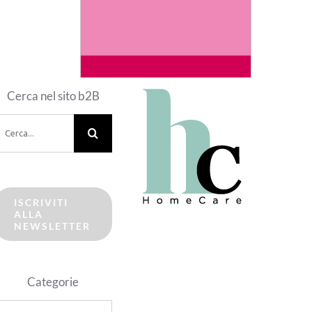
Cerca nel sito b2B
erca
er:
ISCRIVITI
ALLA
NEWSLETTER
Categorie
ategorie