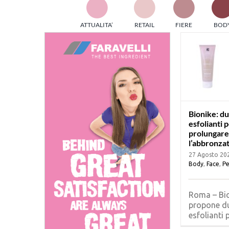
TES
ATTUALITA’
RETAIL
FIERE
BOD
ed e
part
info
tec
Sta
Bionike: d
esfolianti 
prolungare
l’abbronza
27 Agosto 20
Body
,
Face
,
Pe
Roma – Bi
propone d
esfolianti pe