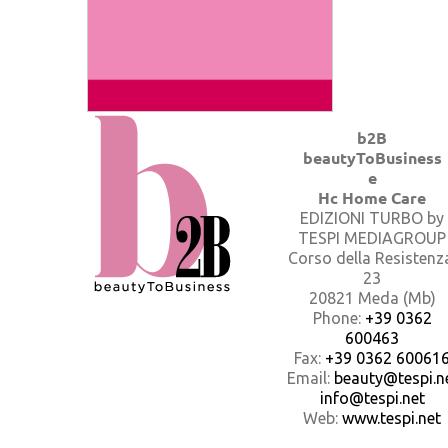
b2B
beautyToBusiness
e
Hc Home Care
EDIZIONI TURBO by
TESPI MEDIAGROUP
Corso della Resistenz
23
20821 Meda (Mb)
Phone:
+39 0362
600463
Fax:
+39 0362 60061
Email:
beauty@tespi.ne
info@tespi.net
Web:
www.tespi.net