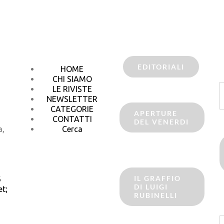
EDITORIALI
HOME
CHI SIAMO
C
LE RIVISTE
p
NEWSLETTER
CATEGORIE
APERTURE
CONTATTI
DEL VENERDI
a,
Cerca
IL GRAFFIO
6
DI LUIGI
t;
RUBINELLI
C