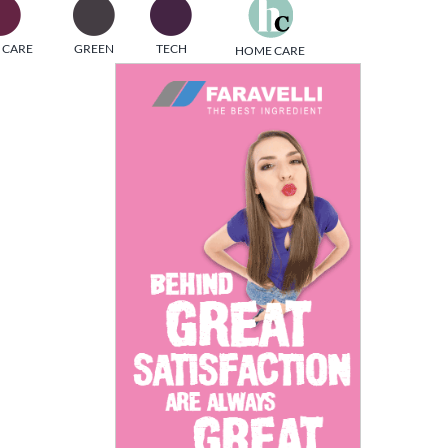
one
 CARE
GREEN
TECH
HOME CARE
i di