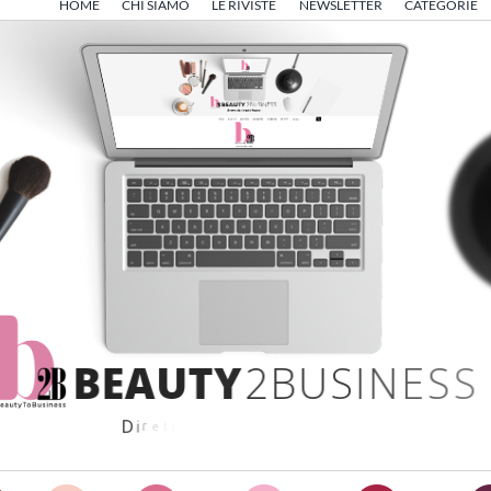
HOME
CHI SIAMO
LE RIVISTE
NEWSLETTER
CATEGORIE
B
E
A
U
T
Y
2
B
U
S
I
N
E
S
S
D
i
r
e
t
t
o
d
a
A
n
g
e
l