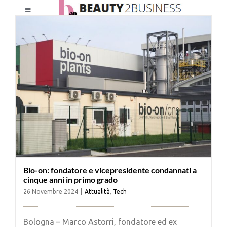
Salta
Toggle
al
Navigation
contenuto
HOME
CHI SIAMO
LE RIVISTE
NEWSLETTER
Bio-on: fondatore e vicepresidente condannati a
CATEGORIE
cinque anni in primo grado
26 Novembre 2024
|
Attualità
,
Tech
CONTATTI
Bologna – Marco Astorri, fondatore ed ex