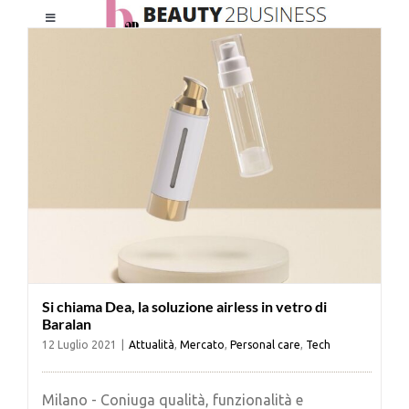
Salta
Toggle
al
Navigation
contenuto
HOME
CHI SIAMO
LE RIVISTE
NEWSLETTER
Si chiama Dea, la soluzione airless in vetro di
CATEGORIE
Baralan
12 Luglio 2021
|
Attualità
,
Mercato
,
Personal care
,
Tech
CONTATTI
Milano - Coniuga qualità, funzionalità e