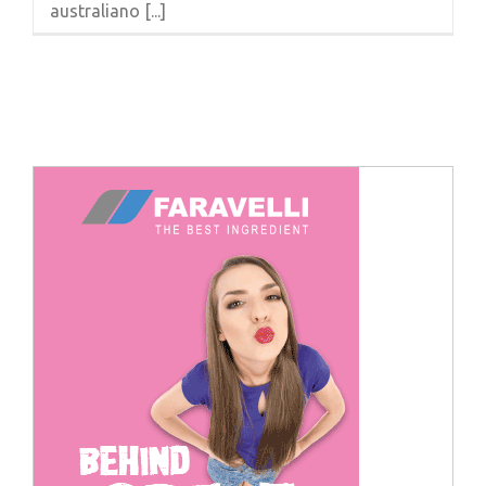
australiano [...]
Cerca
per: