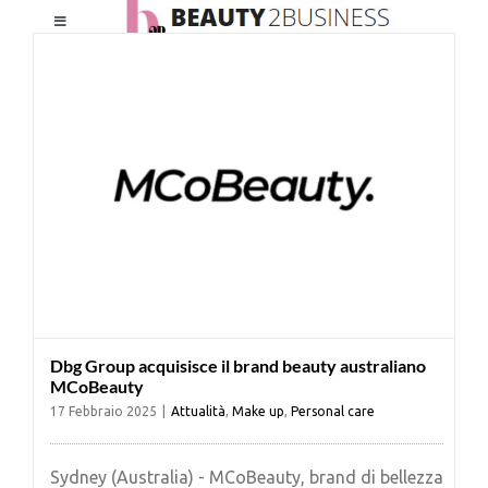
Salta
Toggle
al
Navigation
contenuto
HOME
CHI SIAMO
LE RIVISTE
NEWSLETTER
Dbg Group acquisisce il brand beauty australiano
CATEGORIE
MCoBeauty
17 Febbraio 2025
|
Attualità
,
Make up
,
Personal care
CONTATTI
Sydney (Australia) - MCoBeauty, brand di bellezza