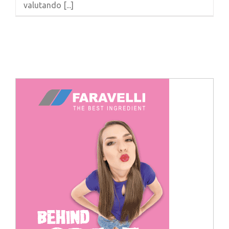
valutando [...]
Cerca
per: