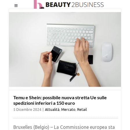
Salta
Toggle
al
Navigation
contenuto
HOME
CHI SIAMO
LE RIVISTE
NEWSLETTER
Temu e Shein: possibile nuova stretta Ue sulle
CATEGORIE
spedizioni inferiori a 150 euro
5 Dicembre 2024
|
Attualità
,
Mercato
,
Retail
CONTATTI
Bruxelles (Belgio) – La Commissione europea sta