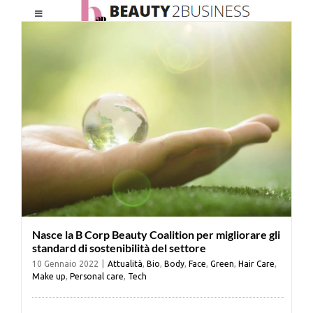
Salta
Toggle
al
Navigation
contenuto
HOME
CHI SIAMO
LE RIVISTE
NEWSLETTER
Nasce la B Corp Beauty Coalition per migliorare gli
CATEGORIE
standard di sostenibilità del settore
10 Gennaio 2022
|
Attualità
,
Bio
,
Body
,
Face
,
Green
,
Hair Care
,
Make up
,
Personal care
,
Tech
CONTATTI