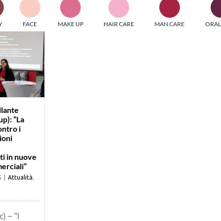
PI MEDIAGROUP racchiude un pool di società di comunicazi
Y
FACE
MAKE UP
HAIR CARE
MAN CARE
ORAL
ditrici specializzate nell’informazione b2b. Edizioni Turbo, in
icolare, attraverso numerose riviste verticali, fornisce strument
rmazione che coinvolgono gli attori nei settori beauty, food,
hnology, entertainment e sport.
LE RIVISTE
y tuned!
llante
p): “La
ontro i
Scroll Down
ioni
ti in nuove
erciali”
5
|
Attualità
,
) – “I