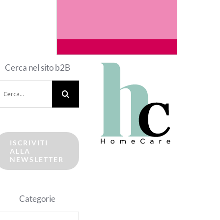
Cerca nel sito b2B
erca
er:
ISCRIVITI
ALLA
NEWSLETTER
Categorie
ategorie