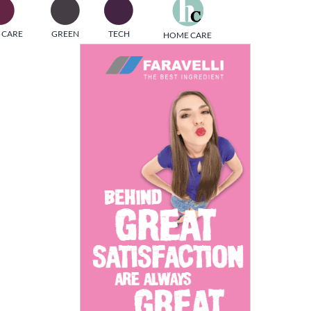
one
 CARE
GREEN
TECH
HOME CARE
i di