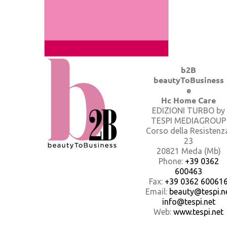
b2B
beautyToBusiness
e
Hc Home Care
EDIZIONI TURBO by
TESPI MEDIAGROUP
Corso della Resistenz
23
20821 Meda (Mb)
Phone:
+39 0362
600463
Fax:
+39 0362 60061
Email:
beauty@tespi.ne
info@tespi.net
Web:
www.tespi.net