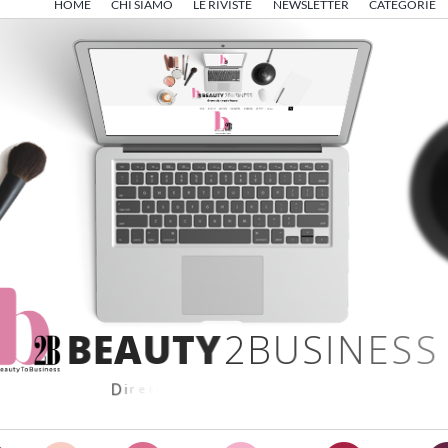
HOME
CHI SIAMO
LE RIVISTE
NEWSLETTER
CATEGORIE
B
E
A
U
T
Y
2
B
U
S
I
N
E
S
S
D
i
r
e
t
t
o
d
a
A
n
g
e
l