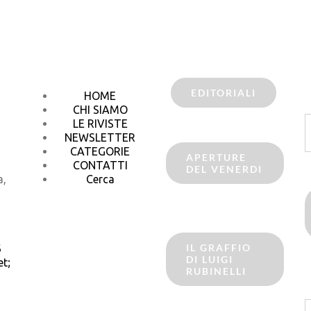
EDITORIALI
HOME
CHI SIAMO
C
LE RIVISTE
p
NEWSLETTER
CATEGORIE
APERTURE
CONTATTI
DEL VENERDI
a,
Cerca
IL GRAFFIO
6
DI LUIGI
t;
RUBINELLI
C