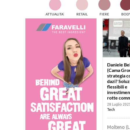
TES
ATTUALITA’
RETAIL
FIERE
BOD
ed e
part
info
tec
Sta
Daniele Be
(Cama Grou
strategia c
dazi? Soluz
flessibili e
investimen
rotte comm
28 Luglio 202
Tech
Molteno (Lc