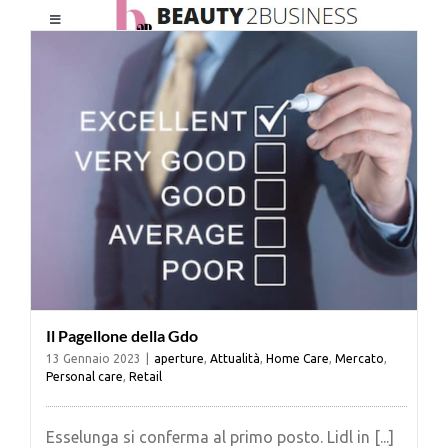
Salta
Toggle
al
Navigation
contenuto
HOME
CHI SIAMO
LE RIVISTE
NEWSLETTER
Il Pagellone della Gdo
CATEGORIE
13 Gennaio 2023
|
aperture
,
Attualità
,
Home Care
,
Mercato
,
Personal care
,
Retail
CONTATTI
Esselunga si conferma al primo posto. Lidl in [...]