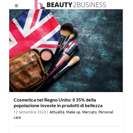
Salta
Toggle
al
Navigation
contenuto
HOME
CHI SIAMO
LE RIVISTE
NEWSLETTER
Cosmetica nel Regno Unito: il 35% della
CATEGORIE
popolazione investe in prodotti di bellezza
12 Settembre 2024
|
Attualità
,
Make up
,
Mercato
,
Personal
care
CONTATTI