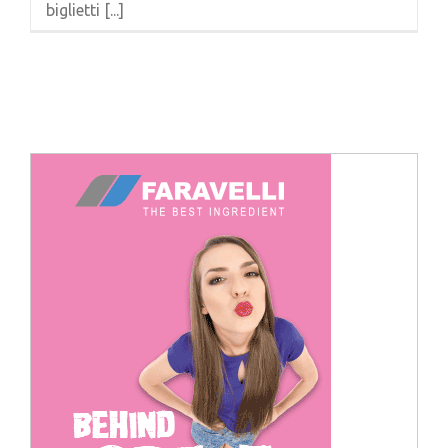
biglietti [...]
Cerca
per: