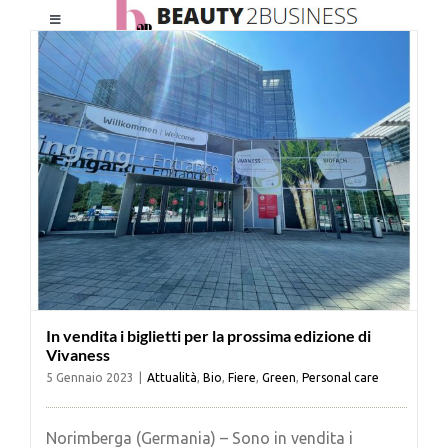
Salta
Toggle
al
Navigation
contenuto
HOME
CHI SIAMO
LE RIVISTE
NEWSLETTER
In vendita i biglietti per la prossima edizione di
CATEGORIE
Vivaness
5 Gennaio 2023
|
Attualità
,
Bio
,
Fiere
,
Green
,
Personal care
CONTATTI
Norimberga (Germania) – Sono in vendita i