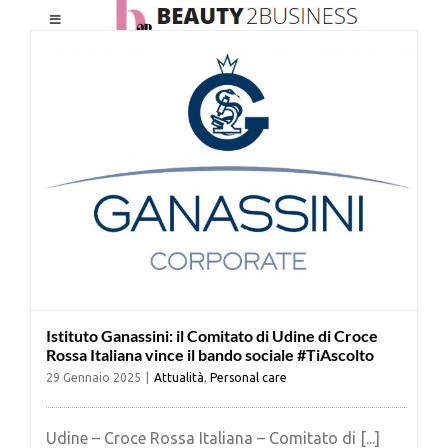
Salta
Toggle
al
Navigation
contenuto
HOME
CHI SIAMO
LE RIVISTE
NEWSLETTER
Istituto Ganassini: il Comitato di Udine di Croce
CATEGORIE
Rossa Italiana vince il bando sociale #TiAscolto
29 Gennaio 2025
|
Attualità
,
Personal care
CONTATTI
Udine – Croce Rossa Italiana – Comitato di [...]