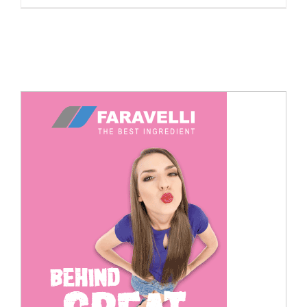
Cerca
per: