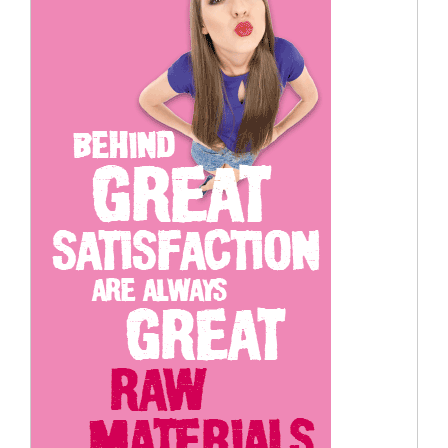
Cerca
per: