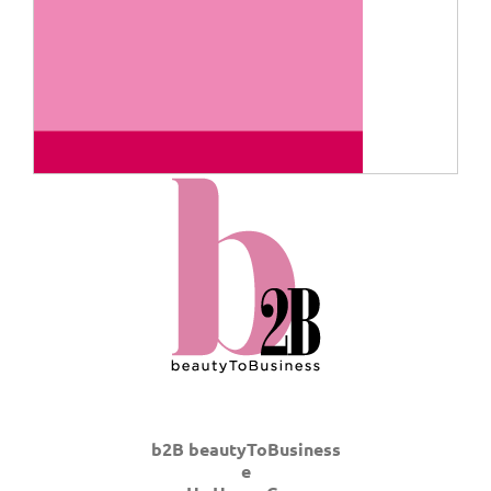
b2B beautyToBusiness
e