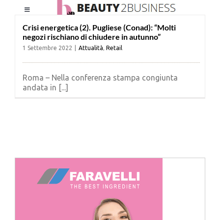
Salta
Toggle
al
Navigation
contenuto
Crisi energetica (2). Pugliese (Conad): “Molti
negozi rischiano di chiudere in autunno”
HOME
1 Settembre 2022
|
Attualità
,
Retail
CHI SIAMO
Roma – Nella conferenza stampa congiunta
andata in [...]
LE RIVISTE
NEWSLETTER
CATEGORIE
CONTATTI