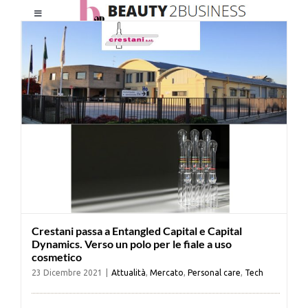
Salta
Toggle
al
Navigation
contenuto
HOME
CHI SIAMO
LE RIVISTE
NEWSLETTER
Crestani passa a Entangled Capital e Capital
CATEGORIE
Dynamics. Verso un polo per le fiale a uso
cosmetico
23 Dicembre 2021
|
Attualità
,
Mercato
,
Personal care
,
Tech
CONTATTI