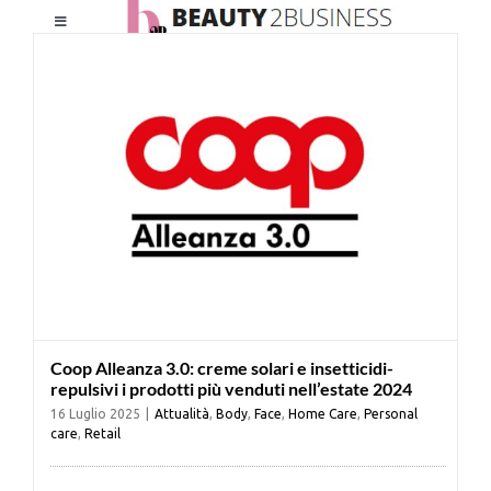
Salta
Toggle
al
Navigation
contenuto
HOME
CHI SIAMO
LE RIVISTE
NEWSLETTER
Coop Alleanza 3.0: creme solari e insetticidi-
CATEGORIE
repulsivi i prodotti più venduti nell’estate 2024
16 Luglio 2025
|
Attualità
,
Body
,
Face
,
Home Care
,
Personal
care
,
Retail
CONTATTI