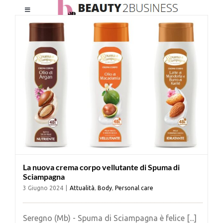
Salta
Toggle
al
Navigation
contenuto
HOME
CHI SIAMO
LE RIVISTE
NEWSLETTER
La nuova crema corpo vellutante di Spuma di
CATEGORIE
Sciampagna
3 Giugno 2024
|
Attualità
,
Body
,
Personal care
CONTATTI
Seregno (Mb) - Spuma di Sciampagna è felice [...]