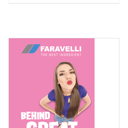
Cerca
per: