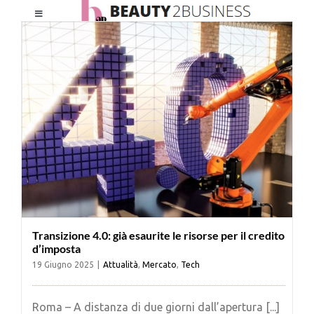
Salta
Toggle
al
Navigation
contenuto
HOME
CHI SIAMO
LE RIVISTE
NEWSLETTER
Transizione 4.0: già esaurite le risorse per il credito
CATEGORIE
d’imposta
19 Giugno 2025
|
Attualità
,
Mercato
,
Tech
CONTATTI
Roma – A distanza di due giorni dall’apertura [...]