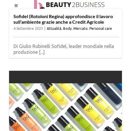
Salta
Toggle
al
Navigation
contenuto
Sofidel (Rotoloni Regina) approfondisce il lavoro
sull’ambiente grazie anche a Credit Agricole
HOME
4 Settembre 2023
|
Attualità
,
Body
,
Mercato
,
Personal care
CHI SIAMO
Di Giulio Rubinelli Sofidel, leader mondiale nella
produzione [...]
LE RIVISTE
NEWSLETTER
CATEGORIE
CONTATTI