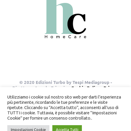
© 2020 Edizioni Turbo by Tespi Mediagroup -
Direttore: Angelo Frigerio -
Cookie Policy
-
Privacy
Policy
- P.IVA 03632610964
Utilizziamo i cookie sul nostro sito web per darti l'esperienza
più pertinente, ricordando le tue preferenze e le visite
ripetute. Cliccando su "Accetta tutto", acconsenti all'uso di
TUTTI i cookie. Tuttavia, è possibile visitare "Impostazioni
Instagram
Pinterest
Cookie" per fornire un consenso controllato..
Impostazioni Cookie
Accetta Tutti