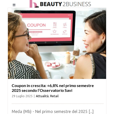
Salta
Toggle
al
Navigation
contenuto
HOME
CHI SIAMO
LE RIVISTE
NEWSLETTER
Coupon in crescita: +6,8% nel primo semestre
CATEGORIE
2025 secondo l’Osservatorio Savi
29 Luglio 2025
|
Attualità
,
Retail
CONTATTI
Meda (Mb) - Nel primo semestre del 2025 [...]