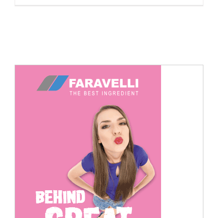
Cerca
per: