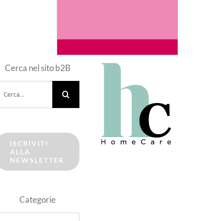
Cerca nel sito b2B
erca
er:
ISCRIVITI
ALLA
NEWSLETTER
Categorie
ategorie