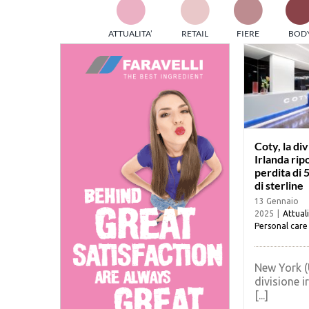
TES
ATTUALITA’
RETAIL
FIERE
BOD
ed e
part
info
tec
Sta
Coty, la di
Irlanda rip
perdita di 5
di sterline
13 Gennaio
2025
|
Attual
Personal care
New York (
divisione i
[...]