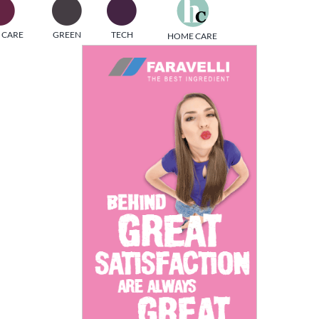
one
 CARE
GREEN
TECH
HOME CARE
i di