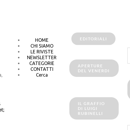
EDITORIALI
HOME
CHI SIAMO
C
LE RIVISTE
p
NEWSLETTER
CATEGORIE
APERTURE
CONTATTI
DEL VENERDI
a,
Cerca
IL GRAFFIO
6
DI LUIGI
t;
RUBINELLI
C