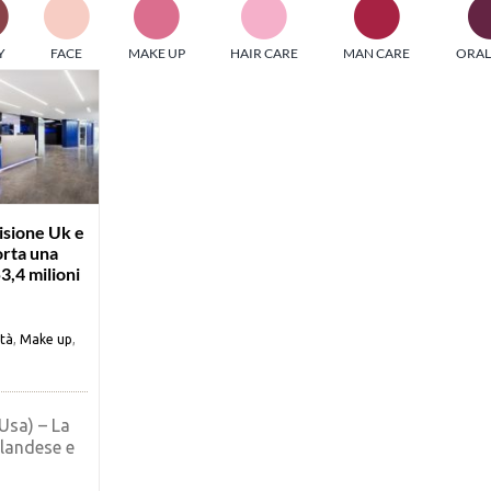
PI MEDIAGROUP racchiude un pool di società di comunicazi
Y
FACE
MAKE UP
HAIR CARE
MAN CARE
ORAL
ditrici specializzate nell’informazione b2b. Edizioni Turbo, in
icolare, attraverso numerose riviste verticali, fornisce strument
rmazione che coinvolgono gli attori nei settori beauty, food,
hnology, entertainment e sport.
LE RIVISTE
y tuned!
visione Uk e
orta una
3,4 milioni
Scroll Down
ità
,
Make up
,
Usa) – La
rlandese e