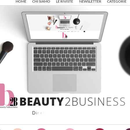
HOME
CHI SIAMO
LE RIVISTE
NEWSLETTER
CATEGORIE
B
E
A
U
T
Y
2
B
U
S
I
N
E
S
S
D
i
r
e
t
t
o
d
a
A
n
g
e
l