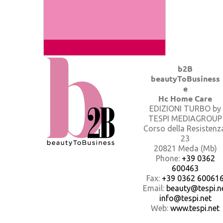
b2B
beautyToBusiness
e
Hc Home Care
EDIZIONI TURBO by
TESPI MEDIAGROUP
Corso della Resistenz
23
20821 Meda (Mb)
Phone:
+39 0362
600463
Fax:
+39 0362 60061
Email:
beauty@tespi.ne
info@tespi.net
Web:
www.tespi.net