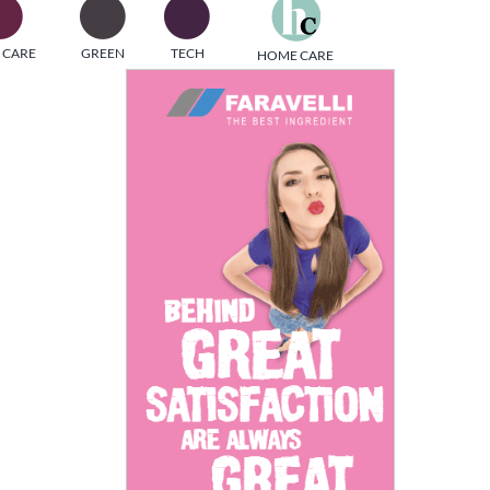
one
 CARE
GREEN
TECH
HOME CARE
i di