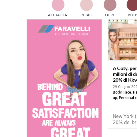
TES
ATTUALITA’
RETAIL
FIERE
BOD
ed e
part
info
tec
Sta
A Coty, pe
milioni di do
20% di Kk
29 Giugno 20
Body
,
Face
,
Ha
up
,
Personal c
New York (U
20% del bra