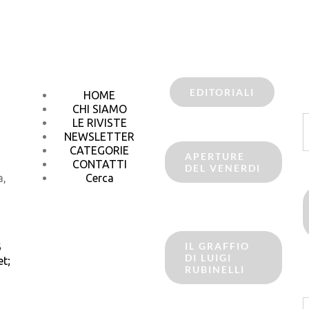
EDITORIALI
HOME
CHI SIAMO
C
LE RIVISTE
p
NEWSLETTER
CATEGORIE
APERTURE
CONTATTI
DEL VENERDI
a,
Cerca
IL GRAFFIO
6
DI LUIGI
t;
RUBINELLI
C