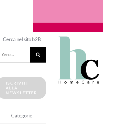
Cerca nel sito b2B
erca
er:
ISCRIVITI
ALLA
NEWSLETTER
Categorie
ategorie