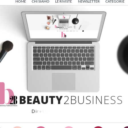
HOME
CHI SIAMO
LE RIVISTE
NEWSLETTER
CATEGORIE
B
E
A
U
T
Y
2
B
U
S
I
N
E
S
S
D
i
r
e
t
t
o
d
a
A
n
g
e
l