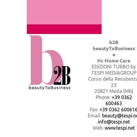
b2B
beautyToBusiness
e
Hc Home Care
EDIZIONI TURBO by
TESPI MEDIAGROUP
Corso della Resistenz
23
20821 Meda (Mb)
Phone:
+39 0362
600463
Fax:
+39 0362 60061
Email:
beauty@tespi.ne
info@tespi.net
Web:
www.tespi.net