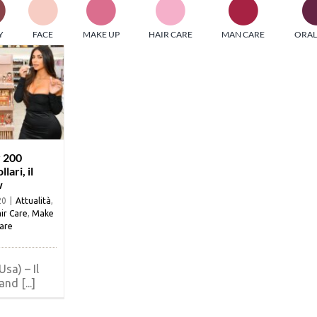
PI MEDIAGROUP racchiude un pool di società di comunicazi
Y
FACE
MAKE UP
HAIR CARE
MAN CARE
ORAL
ditrici specializzate nell’informazione b2b. Edizioni Turbo, in
icolare, attraverso numerose riviste verticali, fornisce strument
rmazione che coinvolgono gli attori nei settori beauty, food,
hnology, entertainment e sport.
LE RIVISTE
y tuned!
r 200
llari, il
w
Scroll Down
20
|
Attualità
,
ir Care
,
Make
are
sa) – Il
nd [...]