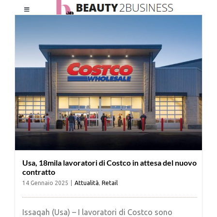
Salta
Toggle
al
Navigation
contenuto
HOME
CHI SIAMO
LE RIVISTE
NEWSLETTER
Usa, 18mila lavoratori di Costco in attesa del nuovo
CATEGORIE
contratto
14 Gennaio 2025
|
Attualità
,
Retail
CONTATTI
Issaqah (Usa) – I lavoratori di Costco sono