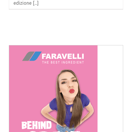
edizione [...]
Cerca
per: