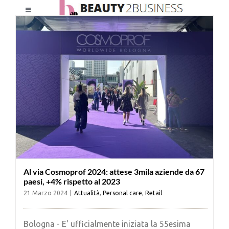
Salta
Toggle
al
Navigation
contenuto
HOME
CHI SIAMO
LE RIVISTE
NEWSLETTER
Al via Cosmoprof 2024: attese 3mila aziende da 67
CATEGORIE
paesi, +4% rispetto al 2023
21 Marzo 2024
|
Attualità
,
Personal care
,
Retail
CONTATTI
Bologna - E' ufficialmente iniziata la 55esima