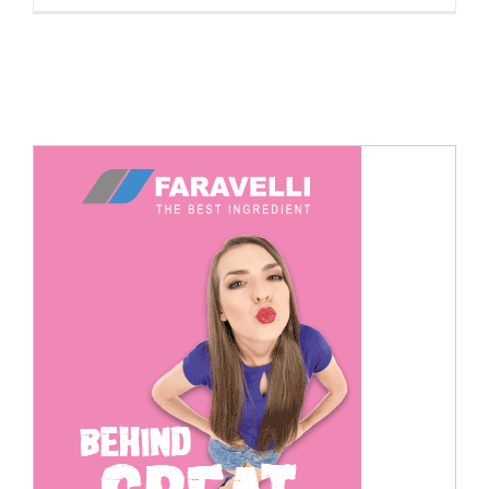
Cerca
per: