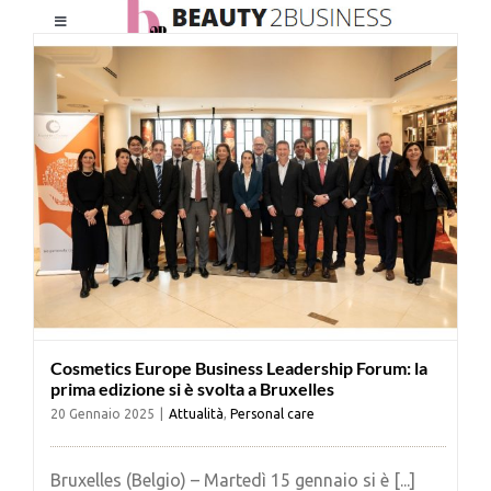
Salta
Toggle
al
Navigation
contenuto
HOME
CHI SIAMO
LE RIVISTE
NEWSLETTER
Cosmetics Europe Business Leadership Forum: la
CATEGORIE
prima edizione si è svolta a Bruxelles
20 Gennaio 2025
|
Attualità
,
Personal care
CONTATTI
Bruxelles (Belgio) – Martedì 15 gennaio si è [...]