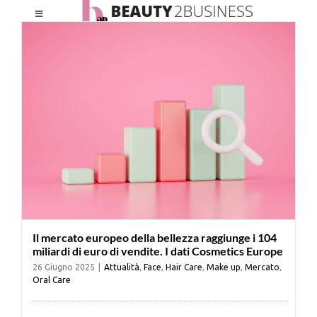
Salta
Toggle
al
Navigation
contenuto
HOME
CHI SIAMO
LE RIVISTE
NEWSLETTER
Il mercato europeo della bellezza raggiunge i 104
CATEGORIE
miliardi di euro di vendite. I dati Cosmetics Europe
26 Giugno 2025
|
Attualità
,
Face
,
Hair Care
,
Make up
,
Mercato
,
Oral Care
CONTATTI