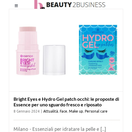
Salta
Toggle
al
Navigation
contenuto
HOME
CHI SIAMO
LE RIVISTE
NEWSLETTER
Bright Eyes e Hydro Gel patch occhi: le proposte di
CATEGORIE
Essence per uno sguardo fresco e riposato
8 Gennaio 2024
|
Attualità
,
Face
,
Make up
,
Personal care
CONTATTI
Milano - Essenziali per idratare la pelle e [...]