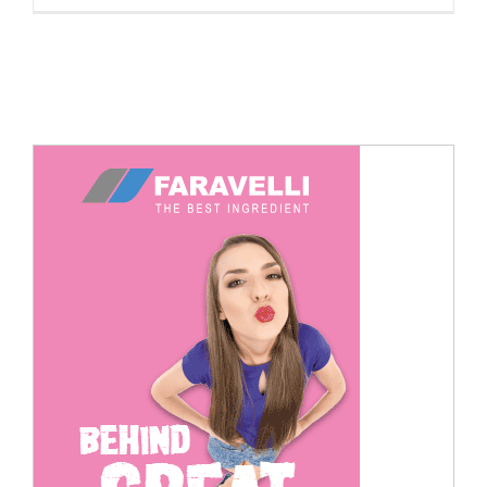
Cerca
per: