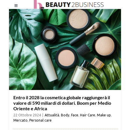
Salta
Toggle
al
Navigation
contenuto
HOME
CHI SIAMO
LE RIVISTE
NEWSLETTER
Entro il 2028 la cosmetica globale raggiungerà il
CATEGORIE
valore di 590 miliardi di dollari. Boom per Medio
Oriente e Africa
22 Ottobre 2024
|
Attualità
,
Body
,
Face
,
Hair Care
,
Make up
,
CONTATTI
Mercato
,
Personal care