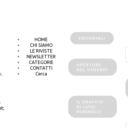
EDITORIALI
HOME
CHI SIAMO
C
LE RIVISTE
p
NEWSLETTER
CATEGORIE
APERTURE
CONTATTI
DEL VENERDI
a,
Cerca
IL GRAFFIO
6
DI LUIGI
t;
RUBINELLI
C