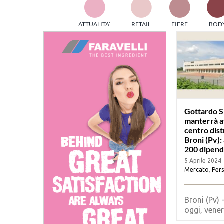
TES
ATTUALITA’
RETAIL
FIERE
BOD
ed e
part
info
tec
Sta
Gottardo S
manterrà at
centro dist
Broni (Pv): 
200 dipend
5 Aprile 2024
Mercato
,
Pers
Broni (Pv) 
oggi, venerd