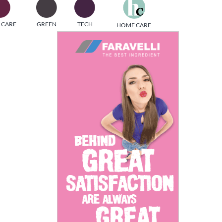
one
 CARE
GREEN
TECH
HOME CARE
i di