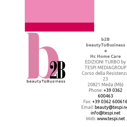
b2B
beautyToBusiness
e
Hc Home Care
EDIZIONI TURBO by
TESPI MEDIAGROUP
Corso della Resistenz
23
20821 Meda (Mb)
Phone:
+39 0362
600463
Fax:
+39 0362 60061
Email:
beauty@tespi.ne
info@tespi.net
Web:
www.tespi.net