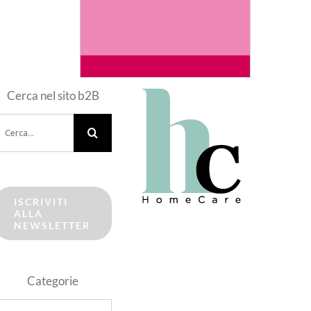
Cerca nel sito b2B
erca
er:
ISCRIVITI
ALLA
NEWSLETTER
Categorie
ategorie