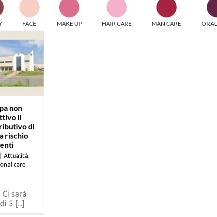
PI MEDIAGROUP racchiude un pool di società di comunicazi
Y
FACE
MAKE UP
HAIR CARE
MAN CARE
ORAL
ditrici specializzate nell’informazione b2b. Edizioni Turbo, in
icolare, attraverso numerose riviste verticali, fornisce strument
rmazione che coinvolgono gli attori nei settori beauty, food,
hnology, entertainment e sport.
LE RIVISTE
y tuned!
pa non
tivo il
ributivo di
Scroll Down
a rischio
enti
|
Attualità
,
onal care
- Ci sarà
ì 5 [...]