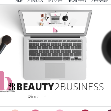
HOME
CHI SIAMO
LE RIVISTE
NEWSLETTER
CATEGORIE
B
E
A
U
T
Y
2
B
U
S
I
N
E
S
S
D
i
r
e
t
t
o
d
a
A
n
g
e
l
o
F