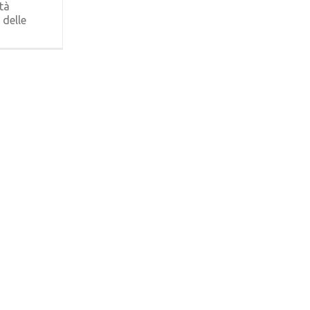
ità
 delle