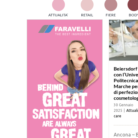
TES
ATTUALITA’
RETAIL
FIERE
BOD
ed e
part
info
tec
Sta
Beiersdorf
con l’Unive
Politecnica
Marche per
di perfezi
cosmetolog
30 Gennaio
2025
|
Attual
care
Ancona – B