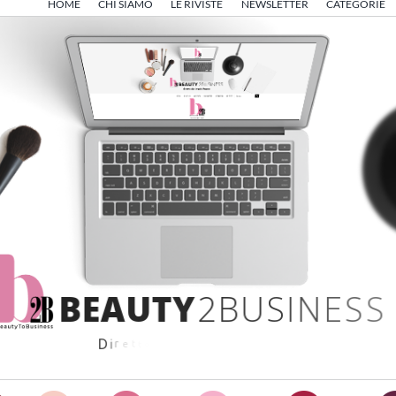
HOME
CHI SIAMO
LE RIVISTE
NEWSLETTER
CATEGORIE
B
E
A
U
T
Y
2
B
U
S
I
N
E
S
S
D
i
r
e
t
t
o
d
a
A
n
g
e
l