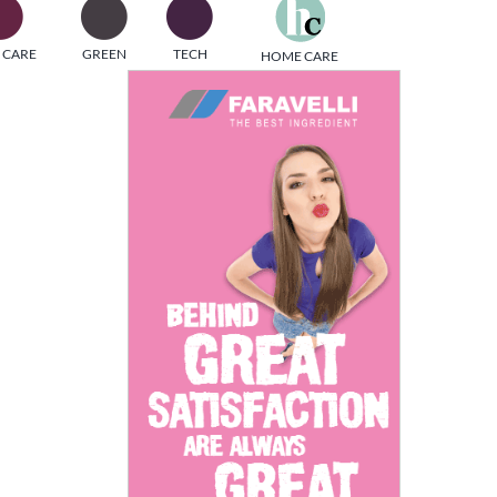
one
 CARE
GREEN
TECH
HOME CARE
i di