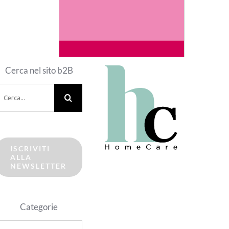
Cerca nel sito b2B
erca
er:
ISCRIVITI
ALLA
NEWSLETTER
Categorie
ategorie