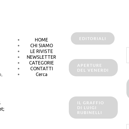
EDITORIALI
HOME
CHI SIAMO
C
LE RIVISTE
p
NEWSLETTER
CATEGORIE
APERTURE
CONTATTI
DEL VENERDI
a,
Cerca
IL GRAFFIO
6
DI LUIGI
t;
RUBINELLI
C