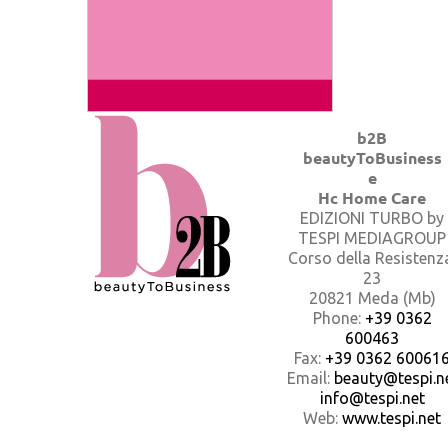
b2B
beautyToBusiness
e
Hc Home Care
EDIZIONI TURBO by
TESPI MEDIAGROUP
Corso della Resistenz
23
20821 Meda (Mb)
Phone:
+39 0362
600463
Fax:
+39 0362 60061
Email:
beauty@tespi.ne
info@tespi.net
Web:
www.tespi.net