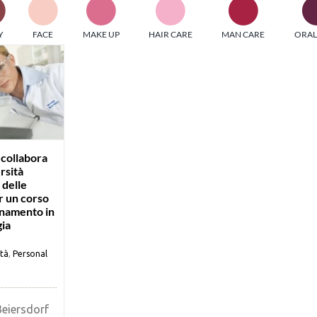
PI MEDIAGROUP racchiude un pool di società di comunicazi
Y
FACE
MAKE UP
HAIR CARE
MAN CARE
ORAL
ditrici specializzate nell’informazione b2b. Edizioni Turbo, in
icolare, attraverso numerose riviste verticali, fornisce strument
rmazione che coinvolgono gli attori nei settori beauty, food,
hnology, entertainment e sport.
LE RIVISTE
y tuned!
 collabora
rsità
 delle
Scroll Down
 un corso
onamento in
ia
ità
,
Personal
eiersdorf