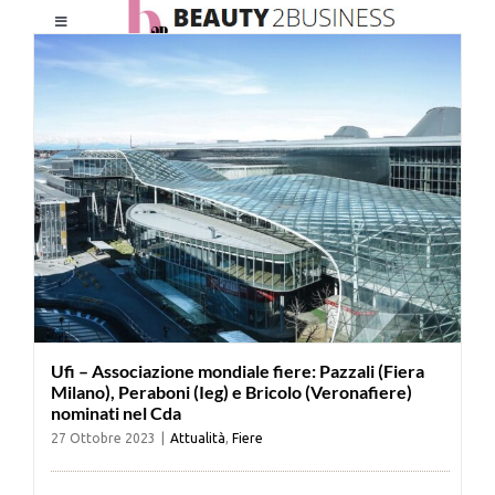
Salta
Toggle
al
Navigation
contenuto
HOME
CHI SIAMO
LE RIVISTE
NEWSLETTER
Ufi – Associazione mondiale fiere: Pazzali (Fiera
CATEGORIE
Milano), Peraboni (Ieg) e Bricolo (Veronafiere)
nominati nel Cda
27 Ottobre 2023
|
Attualità
,
Fiere
CONTATTI