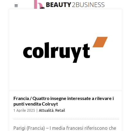
Salta
Toggle
al
Navigation
contenuto
HOME
CHI SIAMO
LE RIVISTE
NEWSLETTER
Francia / Quattro insegne interessate a rilevare i
CATEGORIE
punti vendita Colruyt
1 Aprile 2025
|
Attualità
,
Retail
CONTATTI
Parigi (Francia) – I media francesi riferiscono che