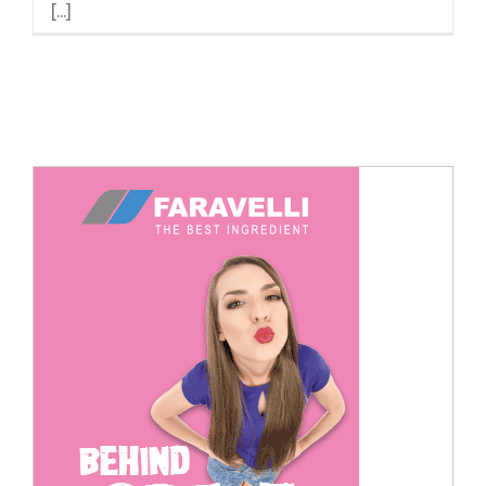
[...]
Cerca
per: