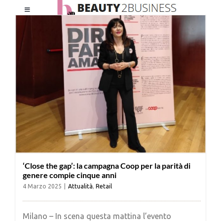
Salta
Toggle
al
Navigation
contenuto
HOME
CHI SIAMO
LE RIVISTE
NEWSLETTER
‘Close the gap’: la campagna Coop per la parità di
CATEGORIE
genere compie cinque anni
4 Marzo 2025
|
Attualità
,
Retail
CONTATTI
Milano – In scena questa mattina l’evento