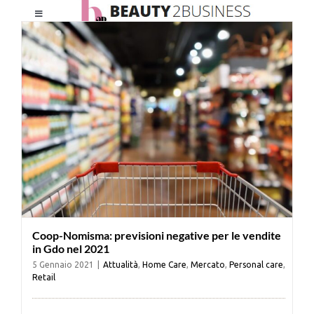
Salta
Toggle
al
Navigation
contenuto
HOME
CHI SIAMO
LE RIVISTE
NEWSLETTER
Coop-Nomisma: previsioni negative per le vendite
CATEGORIE
in Gdo nel 2021
5 Gennaio 2021
|
Attualità
,
Home Care
,
Mercato
,
Personal care
,
Retail
CONTATTI