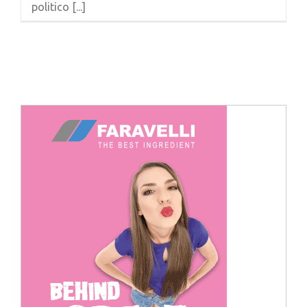
politico [...]
Cerca
per: