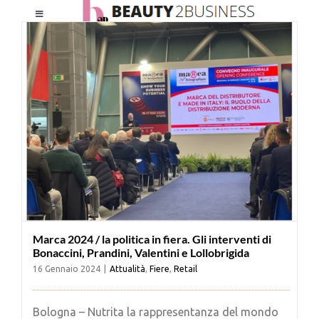
Salta
Toggle
al
Navigation
contenuto
HOME
CHI SIAMO
LE RIVISTE
NEWSLETTER
Marca 2024 / la politica in fiera. Gli interventi di
CATEGORIE
Bonaccini, Prandini, Valentini e Lollobrigida
16 Gennaio 2024
|
Attualità
,
Fiere
,
Retail
CONTATTI
Bologna – Nutrita la rappresentanza del mondo