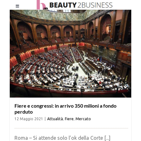
Salta
Toggle
al
Navigation
contenuto
HOME
CHI SIAMO
LE RIVISTE
NEWSLETTER
Fiere e congressi: in arrivo 350 milioni a fondo
CATEGORIE
perduto
12 Maggio 2021
|
Attualità
,
Fiere
,
Mercato
CONTATTI
Roma – Si attende solo l’ok della Corte [...]