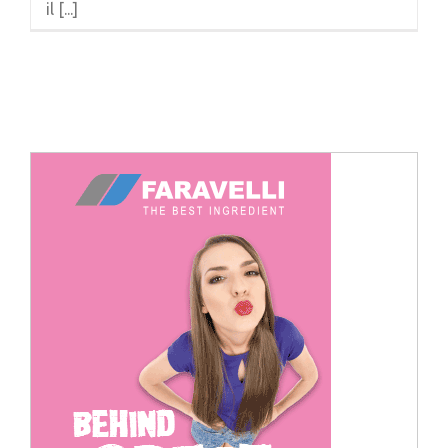
il [...]
Cerca
per: