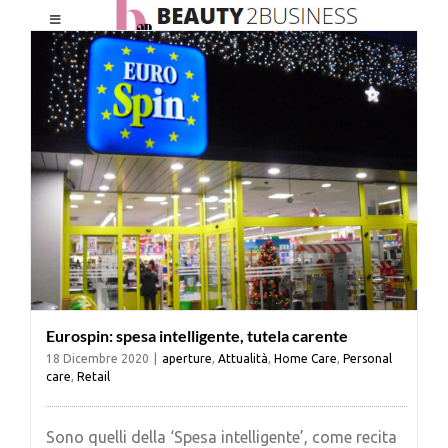
Salta
Toggle
al
Navigation
contenuto
HOME
CHI SIAMO
LE RIVISTE
NEWSLETTER
Eurospin: spesa intelligente, tutela carente
CATEGORIE
18 Dicembre 2020
|
aperture
,
Attualità
,
Home Care
,
Personal
care
,
Retail
CONTATTI
Sono quelli della ‘Spesa intelligente’, come recita