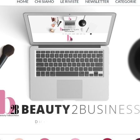
HOME
CHI SIAMO
LE RIVISTE
NEWSLETTER
CATEGORIE
B
E
A
U
T
Y
2
B
U
S
I
N
E
S
S
D
i
r
e
t
t
o
d
a
A
n
g
e