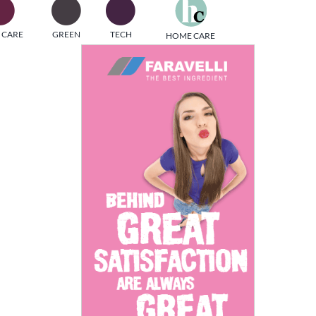
one
 CARE
GREEN
TECH
HOME CARE
i di