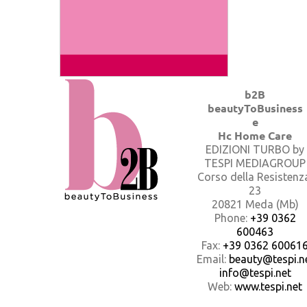
b2B
beautyToBusiness
e
Hc Home Care
EDIZIONI TURBO by
TESPI MEDIAGROUP
Corso della Resistenz
23
20821 Meda (Mb)
Phone:
+39 0362
600463
Fax:
+39 0362 60061
Email:
beauty@tespi.ne
info@tespi.net
Web:
www.tespi.net