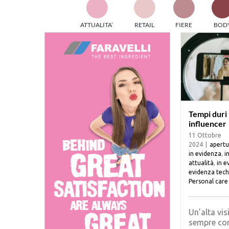
TES
ATTUALITA’
RETAIL
FIERE
BOD
ed e
part
info
tec
Sta
Tempi duri 
influencer
11 Ottobre
2024
|
apertu
in evidenza
,
i
attualità
,
in e
evidenza tech
Personal care
Un’alta vis
sempre cor