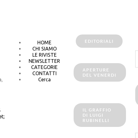
EDITORIALI
HOME
CHI SIAMO
C
LE RIVISTE
p
NEWSLETTER
CATEGORIE
APERTURE
CONTATTI
DEL VENERDI
a,
Cerca
IL GRAFFIO
6
DI LUIGI
t;
RUBINELLI
C