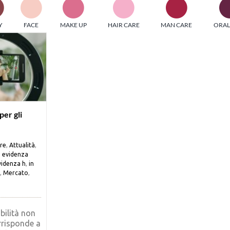
PI MEDIAGROUP racchiude un pool di società di comunicazi
Y
FACE
MAKE UP
HAIR CARE
MAN CARE
ORAL
ditrici specializzate nell’informazione b2b. Edizioni Turbo, in
icolare, attraverso numerose riviste verticali, fornisce strument
rmazione che coinvolgono gli attori nei settori beauty, food,
hnology, entertainment e sport.
LE RIVISTE
y tuned!
per gli
Scroll Down
re
,
Attualità
,
n evidenza
videnza h
,
in
,
Mercato
,
ibilità non
risponde a