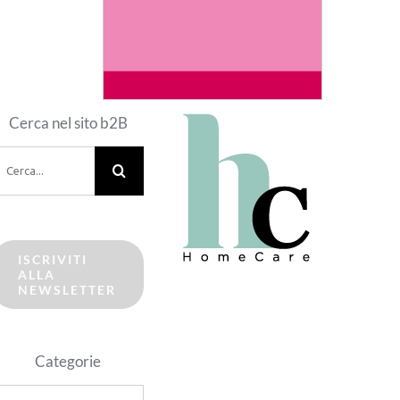
Cerca nel sito b2B
erca
er:
ISCRIVITI
ALLA
NEWSLETTER
Categorie
ategorie