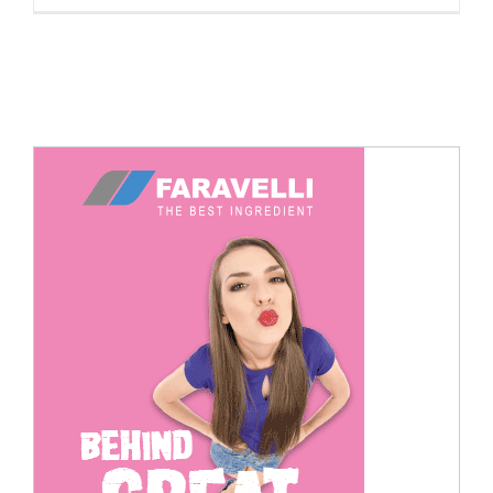
Cerca
per: