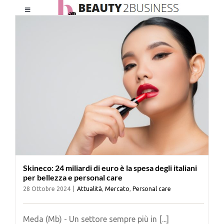
Salta
Toggle
al
Navigation
contenuto
HOME
CHI SIAMO
LE RIVISTE
NEWSLETTER
Skineco: 24 miliardi di euro è la spesa degli italiani
CATEGORIE
per bellezza e personal care
28 Ottobre 2024
|
Attualità
,
Mercato
,
Personal care
CONTATTI
Meda (Mb) - Un settore sempre più in [...]