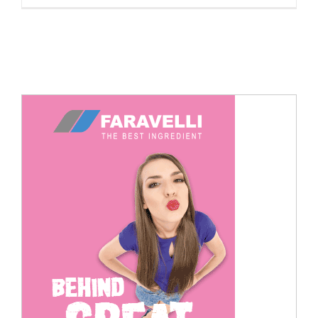
Cerca
per: