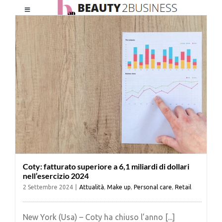
Salta
Toggle
al
Navigation
contenuto
HOME
CHI SIAMO
LE RIVISTE
NEWSLETTER
Coty: fatturato superiore a 6,1 miliardi di dollari
CATEGORIE
nell’esercizio 2024
2 Settembre 2024
|
Attualità
,
Make up
,
Personal care
,
Retail
CONTATTI
New York (Usa) – Coty ha chiuso l’anno [...]