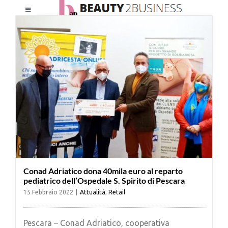
Salta
Toggle
al
Navigation
contenuto
HOME
CHI SIAMO
LE RIVISTE
NEWSLETTER
Conad Adriatico dona 40mila euro al reparto
CATEGORIE
pediatrico dell’Ospedale S. Spirito di Pescara
15 Febbraio 2022
|
Attualità
,
Retail
CONTATTI
Pescara – Conad Adriatico, cooperativa