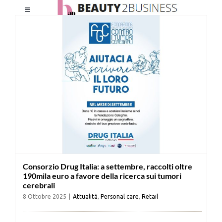
Salta
Toggle
al
Navigation
contenuto
HOME
CHI SIAMO
LE RIVISTE
NEWSLETTER
Consorzio Drug Italia: a settembre, raccolti oltre
CATEGORIE
190mila euro a favore della ricerca sui tumori
cerebrali
8 Ottobre 2025
|
Attualità
,
Personal care
,
Retail
CONTATTI