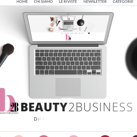
HOME
CHI SIAMO
LE RIVISTE
NEWSLETTER
CATEGORIE
B
E
A
U
T
Y
2
B
U
S
I
N
E
S
S
D
i
r
e
t
t
o
d
a
A
n
g
e
l