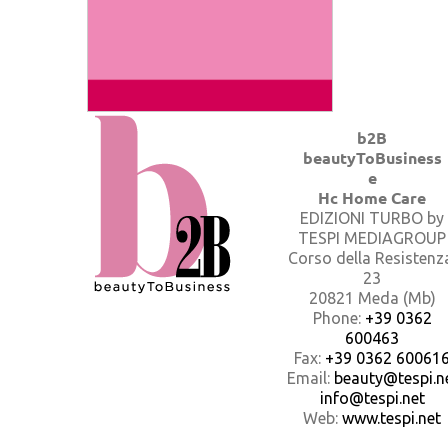
b2B
beautyToBusiness
e
Hc Home Care
EDIZIONI TURBO by
TESPI MEDIAGROUP
Corso della Resistenz
23
20821 Meda (Mb)
Phone:
+39 0362
600463
Fax:
+39 0362 60061
Email:
beauty@tespi.ne
info@tespi.net
Web:
www.tespi.net