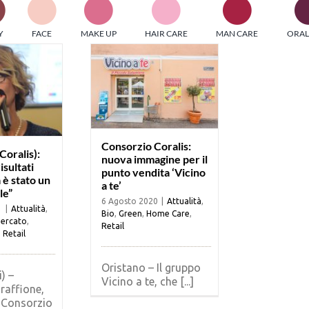
PI MEDIAGROUP racchiude un pool di società di comunicazi
Y
FACE
MAKE UP
HAIR CARE
MAN CARE
ORAL
ditrici specializzate nell’informazione b2b. Edizioni Turbo, in
icolare, attraverso numerose riviste verticali, fornisce strument
rmazione che coinvolgono gli attori nei settori beauty, food,
hnology, entertainment e sport.
LE RIVISTE
y tuned!
Consorzio Coralis:
Coralis):
nuova immagine per il
isultati
punto vendita ‘Vicino
 è stato un
a te’
Scroll Down
le”
6 Agosto 2020
|
Attualità
,
1
|
Attualità
,
Bio
,
Green
,
Home Care
,
ercato
,
Retail
,
Retail
Oristano – Il gruppo
) –
Vicino a te, che [...]
raffione,
 Consorzio