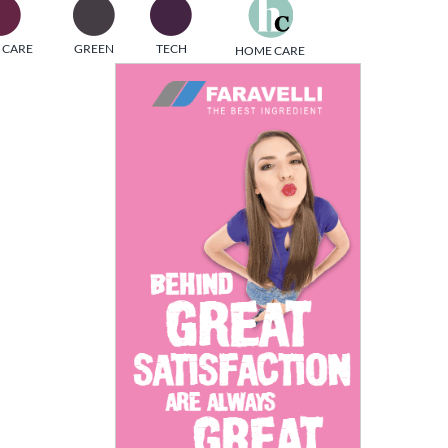
one
 CARE
GREEN
TECH
HOME CARE
i di