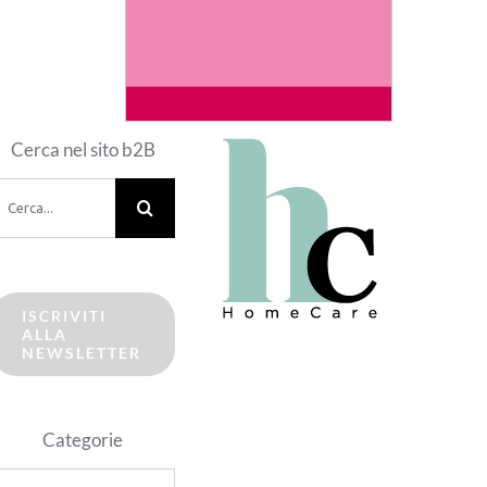
Cerca nel sito b2B
erca
er:
ISCRIVITI
ALLA
NEWSLETTER
Categorie
ategorie