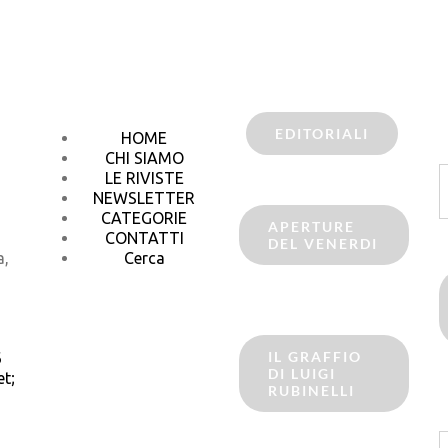
EDITORIALI
HOME
CHI SIAMO
C
LE RIVISTE
p
NEWSLETTER
CATEGORIE
APERTURE
CONTATTI
DEL VENERDI
a,
Cerca
IL GRAFFIO
6
DI LUIGI
t;
RUBINELLI
C