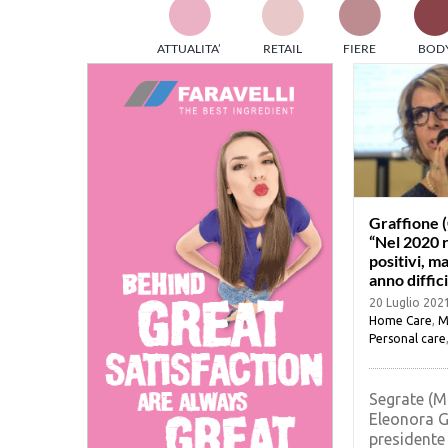
TES
ATTUALITA’
RETAIL
FIERE
BOD
ed e
part
info
tec
Sta
Graffione (
“Nel 2020 r
positivi, ma
anno diffici
20 Luglio 202
Home Care
,
M
Personal care
Segrate (Mi
Eleonora G
presidente