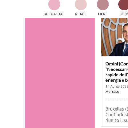
TES
ATTUALITA’
RETAIL
FIERE
BOD
ed e
part
info
tec
Sta
Orsini (Con
“Necessari
rapide dell
energia e b
14 Aprile 202
Mercato
Bruxelles (
Confindust
riunito il su