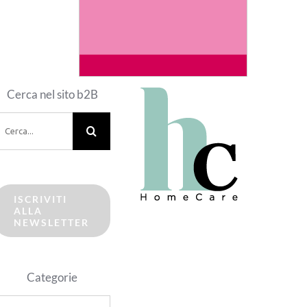
Cerca nel sito b2B
erca
er:
ISCRIVITI
ALLA
NEWSLETTER
Categorie
ategorie