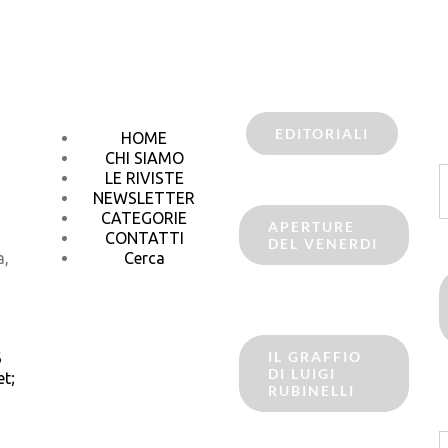
EDITORIALI
HOME
CHI SIAMO
C
LE RIVISTE
p
NEWSLETTER
CATEGORIE
APERTURE
CONTATTI
DEL VENERDI
a,
Cerca
IL GRAFFIO
6
DI LUIGI
t;
RUBINELLI
C