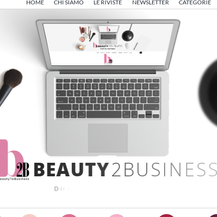
HOME
CHI SIAMO
LE RIVISTE
NEWSLETTER
CATEGORIE
B
E
A
U
T
Y
2
B
U
S
I
N
E
S
S
D
i
r
e
t
t
o
d
a
A
n
g