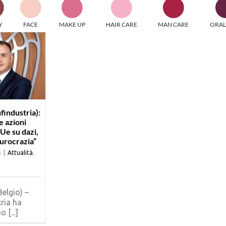
PI MEDIAGROUP racchiude un pool di società di comunicazi
Y
FACE
MAKE UP
HAIR CARE
MAN CARE
ORAL
ditrici specializzate nell’informazione b2b. Edizioni Turbo, in
icolare, attraverso numerose riviste verticali, fornisce strument
rmazione che coinvolgono gli attori nei settori beauty, food,
hnology, entertainment e sport.
LE RIVISTE
y tuned!
findustria):
e azioni
’Ue su dazi,
urocrazia”
Scroll Down
5
|
Attualità
,
Belgio) –
ria ha
o [...]