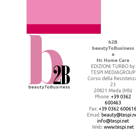
b2B
beautyToBusiness
e
Hc Home Care
EDIZIONI TURBO by
TESPI MEDIAGROUP
Corso della Resistenz
23
20821 Meda (Mb)
Phone:
+39 0362
600463
Fax:
+39 0362 60061
Email:
beauty@tespi.ne
info@tespi.net
Web:
www.tespi.net